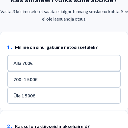
Vasta 3 küsimusele, et saada esialgne hinnang smslaenu kohta. See
ei ole laenuandja otsus.
1
.
Milline on sinu igakuine netosissetulek?
Alla 700€
700–1 500€
Üle 1 500€
2
.
Kas sul on aktiivseid maksehäireid?