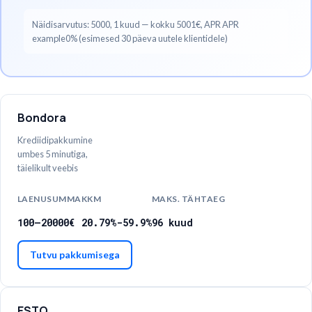
Näidisarvutus
:
5000
,
1
kuud
— kokku
5001€
, APR
APR
example0% (esimesed 30 päeva uutele klientidele)
Bondora
Krediidipakkumine
umbes 5 minutiga,
täielikult veebis
LAENUSUMMA
KKM
MAKS. TÄHTAEG
100
–
20000
€
20.79%-59.9%
96
kuud
Tutvu pakkumisega
ESTO