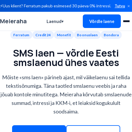
×
⚡
Uus klient? Ferratum pakub esimesed 30 päeva 0% intressi.
Tutvu
Meieraha
Laenud
Võrdle laene
▾
Ferratum
Credit24
Monefit
Boonuslaen
Bondora
SMS laen — võrdle Eesti
smslaenud ühes vaates
Mõiste «sms laen» pärineb ajast, mil väikelaenu sai tellida
tekstisõnumiga. Täna taotled smslaenu veebis ja raha
jõuab kontole minutitega. Meieraha kõrvutab smslaenude
summad, intressi ja KKM-i, et leiaksid kogukulult
soodsaima.