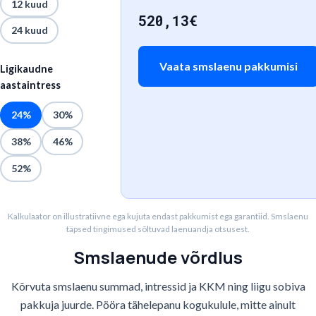
12 kuud
520,13
€
24 kuud
Vaata smslaenu pakkumisi
Ligikaudne
aastaintress
24%
30%
38%
46%
52%
Kalkulaator on illustratiivne ega kujuta endast pakkumist ega garantiid. Smslaenu
täpsed tingimused sõltuvad laenuandja otsusest.
Smslaenude võrdlus
Kõrvuta smslaenu summad, intressid ja KKM ning liigu sobiva
pakkuja juurde. Pööra tähelepanu kogukulule, mitte ainult