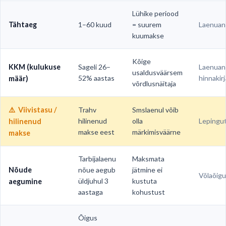
Lühike periood
Tähtaeg
1–60 kuud
= suurem
Laenuand
kuumakse
Kõige
KKM (kulukuse
Sageli 26–
Laenuan
usaldusväärsem
52% aastas
hinnakirj
määr)
võrdlusnäitaja
⚠️
Viivistasu /
Trahv
Smslaenul võib
hilinenud
olla
Lepingu
hilinenud
makse eest
märkimisväärne
makse
Tarbijalaenu
Maksmata
Nõude
nõue aegub
jätmine ei
Võlaõig
üldjuhul 3
kustuta
aegumine
aastaga
kohustust
Õigus