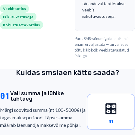
tänapäeval taotletakse
Veebitaotlus
veebis
isikutuvastusega.
Isikutuvastusega
Kohustuseta võrdlus
Päris SMS-sõnumiga laenu Eestis
enam ei väljastata — turvalisuse
tõttu käib kõik veebis tuvastatud
isikuga.
Kuidas smslaen kätte saada?
Vali summa ja lühike
01
tähtaeg
🎛️
Märgi soovitud summa (nt 100–5000€) ja
tagasimakseperiood. Täpse summa
01
määrab laenuandja maksevõime põhjal.