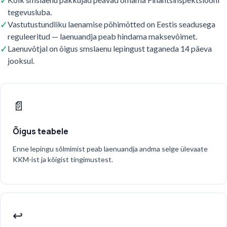
✓
tegevusluba.
✓
Vastutustundliku laenamise põhimõtted on Eestis seadusega
reguleeritud — laenuandja peab hindama maksevõimet.
✓
Laenuvõtjal on õigus smslaenu lepingust taganeda 14 päeva
jooksul.
📄
Õigus teabele
Enne lepingu sõlmimist peab laenuandja andma selge ülevaate
KKM-ist ja kõigist tingimustest.
↩️