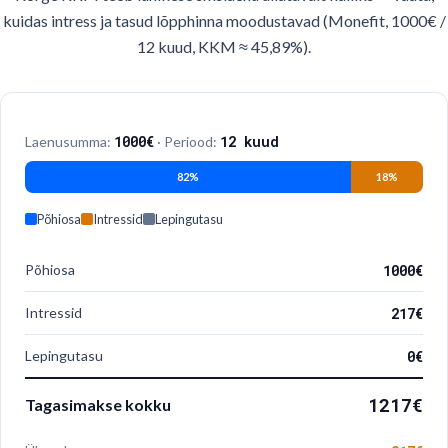
kuidas intress ja tasud lõpphinna moodustavad (Monefit, 1000€ /
12 kuud, KKM ≈ 45,89%).
1000
€
12
kuud
Laenusumma
:
·
Periood
:
82
%
18
%
Põhiosa
Intressid
Lepingutasu
Põhiosa
1000€
Intressid
217€
Lepingutasu
0€
1217
€
Tagasimakse kokku