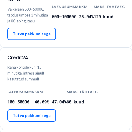
LAENUSUMMA
KKM
MAKS. TÄHTAEG
Väikelaen 500–5000€,
taotlus umbes 1 minutiga
500
–
10000
€
25.04%
120
kuud
ja 0€ lepingutasu
Tutvu pakkumisega
Credit24
Raha kontole kuni 15
minutiga, intress ainult
kasutatud summalt
LAENUSUMMA
KKM
MAKS. TÄHTAEG
100
–
5000
€
46.69%-47.04%
60
kuud
Tutvu pakkumisega