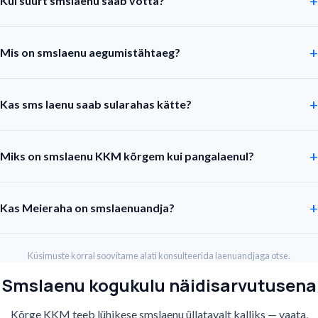
Kui suurt smslaenu saab võtta?
Mis on smslaenu aegumistähtaeg?
Kas sms laenu saab sularahas kätte?
Miks on smslaenu KKM kõrgem kui pangalaenul?
Kas Meieraha on smslaenuandja?
Küsimuste korral soovitame alati konsulteerida laenuandjaga otse.
Smslaenu kogukulu näidisarvutusena
Kõrge KKM teeb lühikese smslaenu üllatavalt kalliks — vaata,