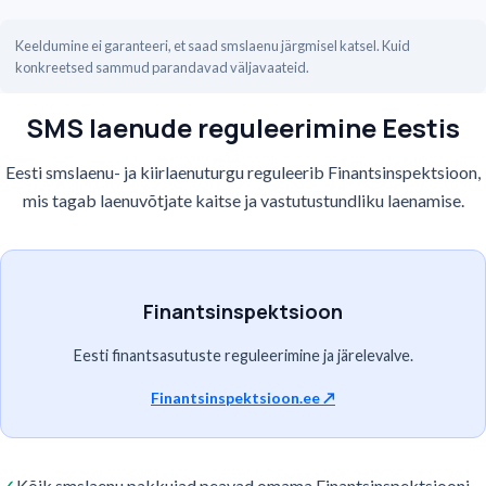
Keeldumine ei garanteeri, et saad smslaenu järgmisel katsel. Kuid
konkreetsed sammud parandavad väljavaateid.
SMS laenude reguleerimine Eestis
Eesti smslaenu- ja kiirlaenuturgu reguleerib Finantsinspektsioon,
mis tagab laenuvõtjate kaitse ja vastutustundliku laenamise.
Finantsinspektsioon
Eesti finantsasutuste reguleerimine ja järelevalve.
Finantsinspektsioon.ee
↗
Kõik smslaenu pakkujad peavad omama Finantsinspektsiooni