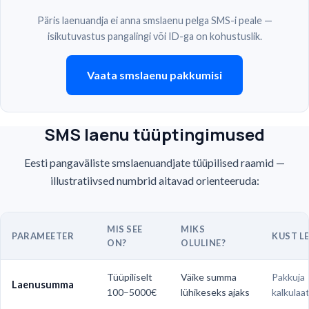
Päris laenuandja ei anna smslaenu pelga SMS-i peale —
isikutuvastus pangalingi või ID-ga on kohustuslik.
Vaata smslaenu pakkumisi
SMS laenu tüüptingimused
Eesti pangaväliste smslaenuandjate tüüpilised raamid —
illustratiivsed numbrid aitavad orienteeruda:
MIS SEE
MIKS
PARAMEETER
KUST L
ON?
OLULINE?
Tüüpiliselt
Väike summa
Pakkuja
Laenusumma
100–5000€
lühikeseks ajaks
kalkulaat