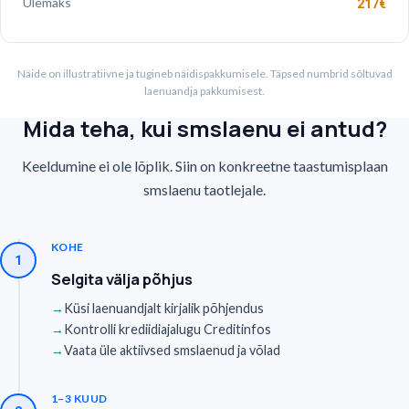
Ülemaks
217
€
Näide on illustratiivne ja tugineb näidispakkumisele. Täpsed numbrid sõltuvad
laenuandja pakkumisest.
Mida teha, kui smslaenu ei antud?
Keeldumine ei ole lõplik. Siin on konkreetne taastumisplaan
smslaenu taotlejale.
KOHE
1
Selgita välja põhjus
→
Küsi laenuandjalt kirjalik põhjendus
→
Kontrolli krediidiajalugu Creditinfos
→
Vaata üle aktiivsed smslaenud ja võlad
1–3 KUUD