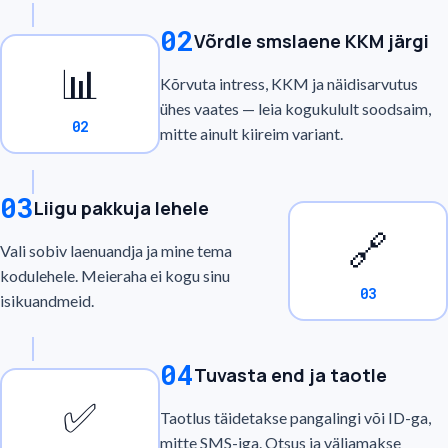
02
Võrdle smslaene KKM järgi
📊
Kõrvuta intress, KKM ja näidisarvutus
ühes vaates — leia kogukulult soodsaim,
02
mitte ainult kiireim variant.
03
Liigu pakkuja lehele
🔗
Vali sobiv laenuandja ja mine tema
kodulehele. Meieraha ei kogu sinu
03
isikuandmeid.
04
Tuvasta end ja taotle
✅
Taotlus täidetakse pangalingi või ID-ga,
mitte SMS-iga. Otsus ja väljamakse