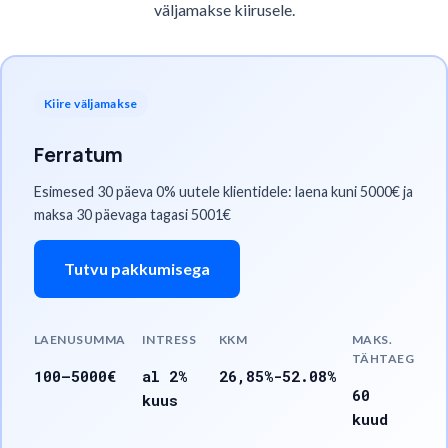
väljamakse kiirusele.
Kiire väljamakse
Ferratum
Esimesed 30 päeva 0% uutele klientidele: laena kuni 5000€ ja
maksa 30 päevaga tagasi 5001€
Tutvu pakkumisega
LAENUSUMMA
INTRESS
KKM
MAKS.
TÄHTAEG
100
–
5000
€
al 2%
26,85%-52.08%
60
kuus
kuud