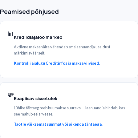
Peamised põhjused
📊
Krediidiajaloo märked
Aktiivne maksehäire vähendab smslaenuandja usaldust
märkimisväärselt.
Kontrolli ajalugu Creditinfos ja maksa viivised.
💸
Ebapiisav sissetulek
Lühike tähtaeg teeb kuumakse suureks — laenuandja hindab, kas
see mahub eelarvesse.
Taotle väiksemat summat või pikenda tähtaega.