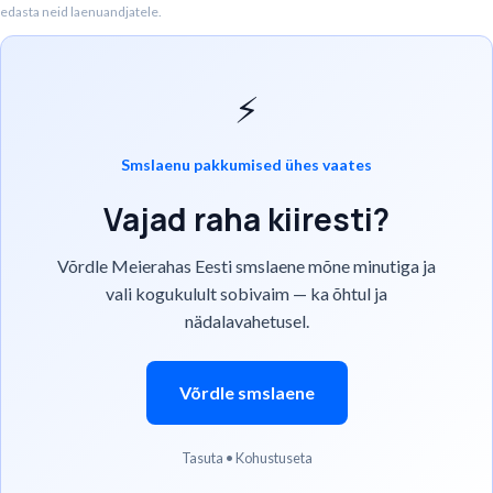
edasta neid laenuandjatele.
⚡
Smslaenu pakkumised ühes vaates
Vajad raha kiiresti?
Võrdle Meierahas Eesti smslaene mõne minutiga ja
vali kogukulult sobivaim — ka õhtul ja
nädalavahetusel.
Võrdle smslaene
Tasuta • Kohustuseta