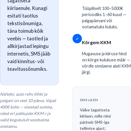
tagatiseta
kiirlaenule. Kunagi
Tüüpiliselt 100–5000€
perioodiks 1–60 kuud —
esitati taotlus
palgapäevani või
tekstisõnumiga,
ootamatuks kuluks.
täna toimub kõik
veebis — taotled ja
✓
Kõrgem KKM
allkirjastad lepingu
internetis, SMS jääb
Mugavuse ja kiiruse hind
on kõrge kulukuse määr —
vaid kinnitus- või
võrdle smslaene alati KKM
teavitussõnumiks.
järgi.
Näiteks: auto rehv lõhki ja
SMS LAEN
palgani on veel 10 päeva. Vajad
400€ kohe — sisestad summa,
Väike tagatiseta
näed eri pakkujate KKM-i ja
kiirlaen, mille nimi
valid kogukulult soodsaima
pärineb SMS-iga
smslaenu.
tellimise ajast;