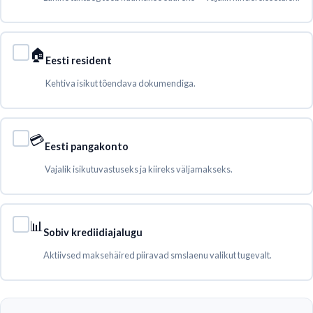
🏠
Eesti resident
Kehtiva isikut tõendava dokumendiga.
💳
Eesti pangakonto
Vajalik isikutuvastuseks ja kiireks väljamakseks.
📊
Sobiv krediidiajalugu
Aktiivsed maksehäired piiravad smslaenu valikut tugevalt.