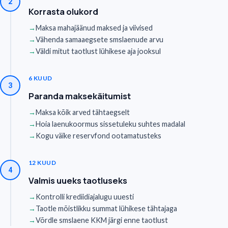
2
Korrasta olukord
→
Maksa mahajäänud maksed ja viivised
→
Vähenda samaaegsete smslaenude arvu
→
Väldi mitut taotlust lühikese aja jooksul
6 KUUD
3
Paranda maksekäitumist
→
Maksa kõik arved tähtaegselt
→
Hoia laenukoormus sissetuleku suhtes madalal
→
Kogu väike reservfond ootamatusteks
12 KUUD
4
Valmis uueks taotluseks
→
Kontrolli krediidiajalugu uuesti
→
Taotle mõistlikku summat lühikese tähtajaga
→
Võrdle smslaene KKM järgi enne taotlust