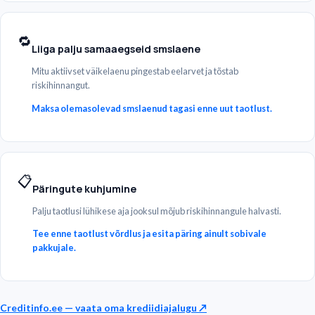
🔁
Liiga palju samaaegseid smslaene
Mitu aktiivset väikelaenu pingestab eelarvet ja tõstab
riskihinnangut.
Maksa olemasolevad smslaenud tagasi enne uut taotlust.
📋
Päringute kuhjumine
Palju taotlusi lühikese aja jooksul mõjub riskihinnangule halvasti.
Tee enne taotlust võrdlus ja esita päring ainult sobivale
pakkujale.
Creditinfo.ee — vaata oma krediidiajalugu
↗