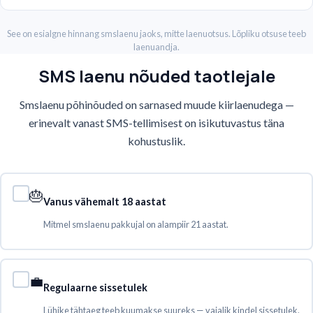
See on esialgne hinnang smslaenu jaoks, mitte laenuotsus. Lõpliku otsuse teeb
laenuandja.
SMS laenu nõuded taotlejale
Smslaenu põhinõuded on sarnased muude kiirlaenudega —
erinevalt vanast SMS-tellimisest on isikutuvastus täna
kohustuslik.
🎂
Vanus vähemalt 18 aastat
Mitmel smslaenu pakkujal on alampiir 21 aastat.
💼
Regulaarne sissetulek
Lühike tähtaeg teeb kuumakse suureks — vajalik kindel sissetulek.