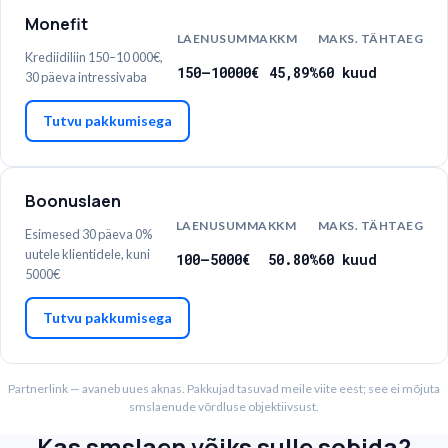
Monefit
LAENUSUMMA
KKM
MAKS. TÄHTAEG
Krediidiliin 150–10 000€,
150
–
10000
€
45,89%
60
kuud
30 päeva intressivaba
Tutvu pakkumisega
Boonuslaen
LAENUSUMMA
KKM
MAKS. TÄHTAEG
Esimesed 30 päeva 0%
uutele klientidele, kuni
100
–
5000
€
50.80%
60
kuud
5000€
Tutvu pakkumisega
Partnerlink — avaneb uues aknas. Pakkujad tasuvad meile viite eest; see ei mõjuta
smslaenude võrdluse objektiivsust.
Kas smslaen võiks sulle sobida?