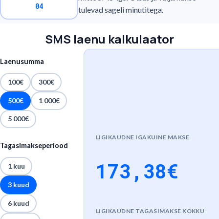
04
tulevad sageli minutitega.
SMS laenu kalkulaator
Laenusumma
100€
300€
500€
1 000€
5 000€
LIGIKAUDNE IGAKUINE MAKSE
Tagasimakseperiood
173,38
€
1 kuu
3 kuud
6 kuud
LIGIKAUDNE TAGASIMAKSE KOKKU