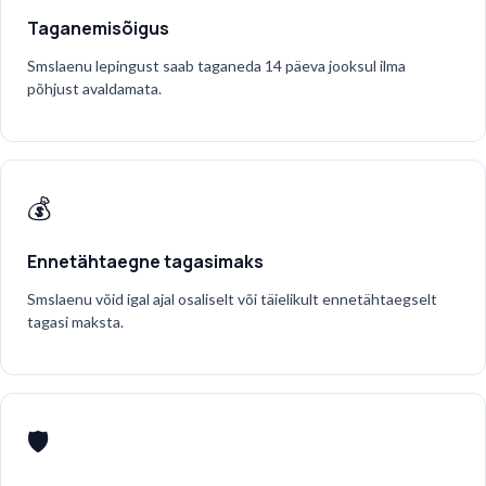
Taganemisõigus
Smslaenu lepingust saab taganeda 14 päeva jooksul ilma
põhjust avaldamata.
💰
Ennetähtaegne tagasimaks
Smslaenu võid igal ajal osaliselt või täielikult ennetähtaegselt
tagasi maksta.
🛡️