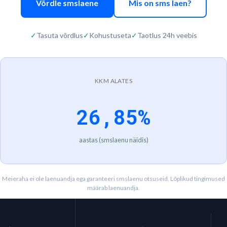
Võrdle smslaene
Mis on sms laen?
✓
Tasuta võrdlus
✓
Kohustuseta
✓
Taotlus 24h veebis
KKM ALATES
26,85%
aastas (smslaenu näidis)
Meieraha ei ole laenuandja ega garanteeri smslaenu otsuseid. Lõplikud tingimused
määrab laenuandja.