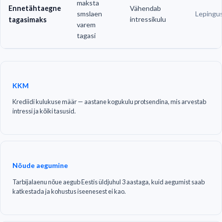
maksta
Ennetähtaegne
Vähendab
smslaen
Lepingu
intressikulu
tagasimaks
varem
tagasi
KKM
Krediidi kulukuse määr — aastane kogukulu protsendina, mis arvestab
intressi ja kõiki tasusid.
Nõude aegumine
Tarbijalaenu nõue aegub Eestis üldjuhul 3 aastaga, kuid aegumist saab
katkestada ja kohustus iseenesest ei kao.