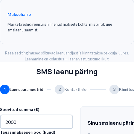
Maksehäire
Märge krediidiregistris hilinenud maksete kohta, mis piirab uue
smslaenu saamist.
Reaalsed tingimused sõltuvad laenuandjast ja kinnitatakse pakkuja juures.
Laenamine on kohustus — laena vastutustundlikult.
SMS laenu päring
1
2
3
Laenuparameetrid
Kontaktinfo
Kinnitus
Soovitud summa (€)
Sinu smslaenu päri
Tagasimakseperiood (kuud)