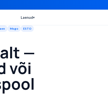
Laenud
▾
aen
Mogo
ESTO
alt —
d või
spool