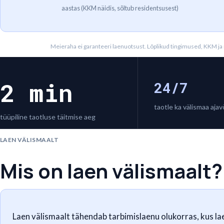
aastas (KKM näidis, sõltub residentsusest)
Meieraha ei garanteeri laenuotsust. Lõplikud tingimused, KKM j
2 min
24/7
taotle ka välismaa aja
tüüpiline taotluse täitmise aeg
LAEN VÄLISMAALT
Mis on laen välismaalt?
Laen välismaalt tähendab tarbimislaenu olukorras, kus la