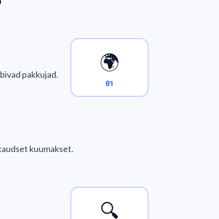
?
🌍
obivad pakkujad.
01
ikaudset kuumakset.
🔍