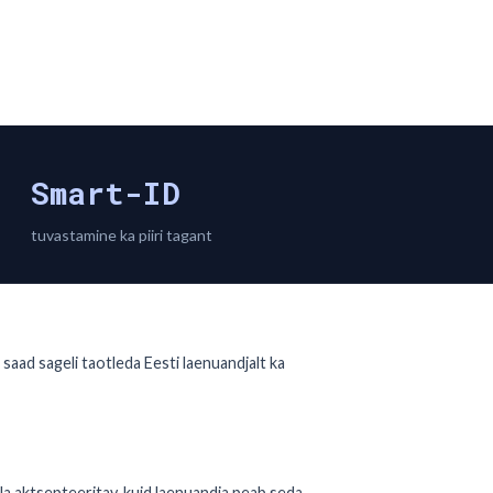
Smart-ID
tuvastamine ka piiri tagant
 saad sageli taotleda Eesti laenuandjalt ka
la aktsepteeritav, kuid laenuandja peab seda