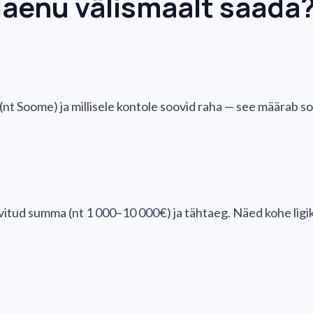
laenu välismaalt saada
t (nt Soome) ja millisele kontole soovid raha — see määrab s
vitud summa (nt 1 000–10 000€) ja tähtaeg. Näed kohe lig