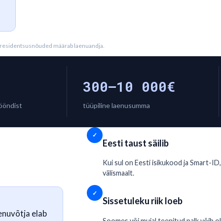
a residentsusnõuded määrab laenuandja.
300–10 000€
vööndist
tüüpiline laenusumma
✓
Eesti taust säilib
Kui sul on Eesti isikukood ja Smart-ID,
välismaalt.
✓
Sissetuleku riik loeb
enuvõtja elab
Soomes või mujal teenitud palk võib ol