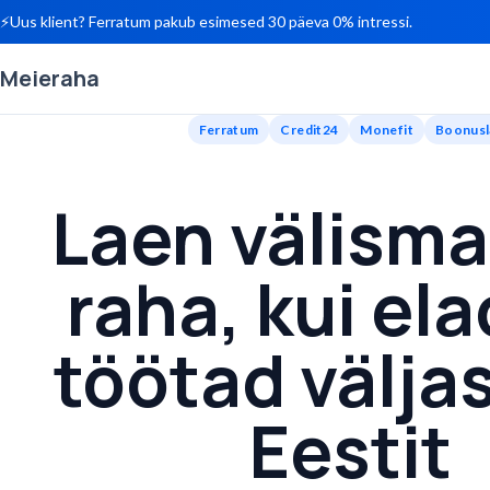
⚡
Uus klient? Ferratum pakub esimesed 30 päeva 0% intressi.
Meieraha
Ferratum
Credit24
Monefit
Boonusl
Laen välisma
raha, kui ela
töötad välja
Eestit