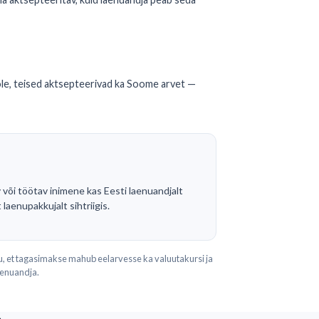
ole, teised aktsepteerivad ka Soome arvet —
v või töötav inimene kas Eesti laenuandjalt
 laenupakkujalt sihtriigis.
, et tagasimakse mahub eelarvesse ka valuutakursi ja
aenuandja.