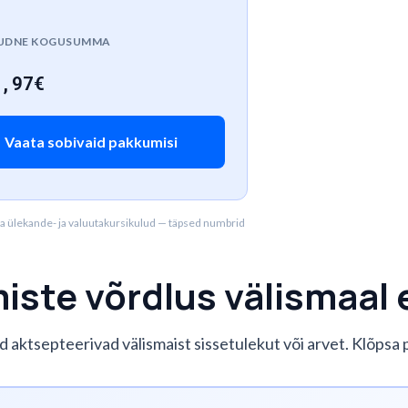
AUDNE KOGUSUMMA
4,97
€
Vaata sobivaid pakkumisi
uda ülekande- ja valuutakursikulud — täpsed numbrid
ste võrdlus välismaal e
ad aktsepteerivad välismaist sissetulekut või arvet. Klõpsa