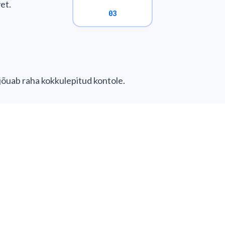
et.
03
 jõuab raha kokkulepitud kontole.