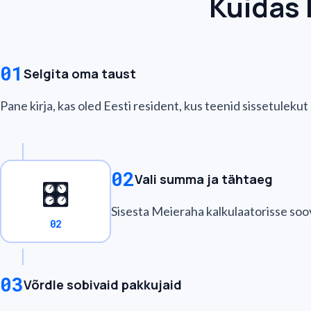
Kuidas 
01
Selgita oma taust
Pane kirja, kas oled Eesti resident, kus teenid sissetuleku
02
Vali summa ja tähtaeg
🎛️
Sisesta Meieraha kalkulaatorisse soo
02
03
Võrdle sobivaid pakkujaid