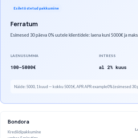
Esiletõstetud pakkumine
Ferratum
Esimesed 30 päeva 0% uutele klientidele: laena kuni 5000€ ja mak
LAENUSUMMA
INTRESS
100
–
5000
€
al 2% kuus
Näide
:
5000
,
1
kuud
— kokku
5001€
, APR
APR example0% (esimesed 30 pä
Bondora
L
Krediidipakkumine
umbes 5 minutiga,