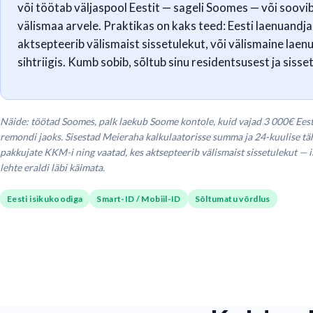
või töötab väljaspool Eestit — sageli Soomes — või soovi
välismaa arvele. Praktikas on kaks teed: Eesti laenuandja
aktsepteerib välismaist sissetulekut, või välismaine laen
sihtriigis. Kumb sobib, sõltub sinu residentsusest ja sisset
Näide: töötad Soomes, palk laekub Soome kontole, kuid vajad 3 000€ Eesti
remondi jaoks. Sisestad Meieraha kalkulaatorisse summa ja 24-kuulise tä
pakkujate KKM-i ning vaatad, kes aktsepteerib välismaist sissetulekut — 
lehte eraldi läbi käimata.
Eesti isikukoodiga
Smart-ID / Mobiil-ID
Sõltumatu võrdlus