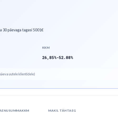
sa 30 päevaga tagasi 5001€
KKM
26,85%-52.08%
eva uutele klientidele)
AENUSUMMA
KKM
MAKS. TÄHTAEG