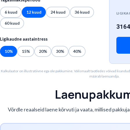
6 kuud
12 kuud
24 kuud
36 kuud
LIGIK
60 kuud
316
Ligikaudne aastaintress
10%
15%
20%
30%
40%
Kalkulaator on illustratiivne ega ole pakkumine. Välismaalt taotledes võivad lisand
määrab laenuandja.
Laenupakkumi
Võrdle reaalseid laene kõrvuti ja vaata, millised pakkuj