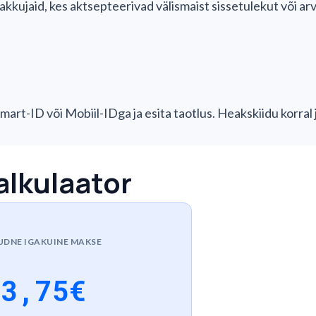
kkujaid, kes aktsepteerivad välismaist sissetulekut või arv
mart-ID või Mobiil-IDga ja esita taotlus. Heakskiidu korral
alkulaator
UDNE IGAKUINE MAKSE
63,75
€