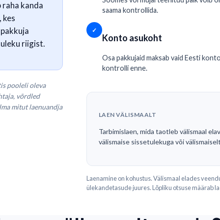
b raha kanda
saama kontrollida.
, kes
upakkuja
✓
Konto asukoht
uleku riigist.
Osa pakkujaid maksab vaid Eesti kont
kontrolli enne.
s pooleli oleva
htaja, võrdled
ilma mitut laenuandja
LAEN VÄLISMAALT
Tarbimislaen, mida taotleb välismaal ela
välismaise sissetulekuga või välismaiselt
Laenamine on kohustus. Välismaal elades veendu
ülekandetasude juures. Lõpliku otsuse määrab l