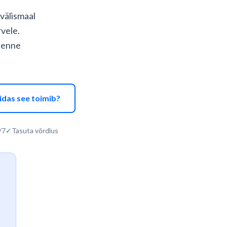
 välismaal
rvele.
i enne
idas see toimib?
/7
✓
Tasuta võrdlus