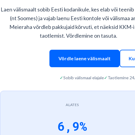
Laen välismaalt sobib Eesti kodanikule, kes elab või teenib
(nt Soomes) ja vajab laenu Eesti kontole või välismaa a
Meieraha võrdleb pakkujaid kõrvuti, et näeksid KKM-
taotlemist. Võrdlemine on tasuta.
Võrdle laene välismaalt
Ku
✓
Sobib välismaal elajale
✓
Taotlemine 24
ALATES
6,9%